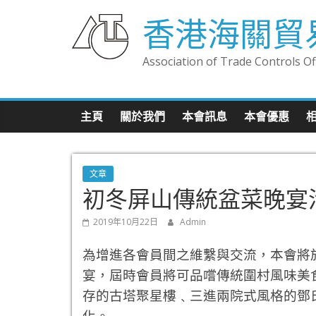
香港海關貿
Association of Trade Controls Offi
主頁
關於我們
本會訊息
本會優惠
文章
初冬屏山傳統盆菜晚宴活動 (
2019年10月22日
Admin
為增進各會員間之維繫與交流，本會將於2
宴，屆時會員將可品嚐傳統圍村風味美
存的古塔聚星樓﹑三進兩院式風格的鄧
化。