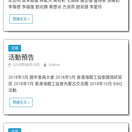
梁志明 葉李鳳儀 林萬洪 黃有彩 王煥嫦 唐志強 盧得安 張權初
李偉德 李福强 劉兆輝 黄慧冰 方淑燕 趙崇健 李愛玲
閱讀全文 »
文章
活動預告
2018年08月18日
Admin
2018年3月 週年會員大會 2018年5月 香港海關工協會國情研習
班 2018年7月 香港海關工協會內蒙古交流團 2018年10月 BBQ
活動
閱讀全文 »
文章